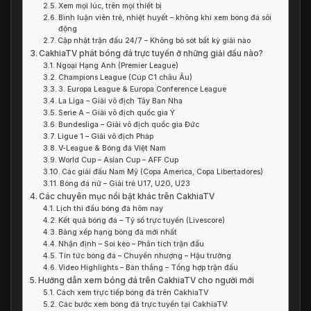
Xem mọi lúc, trên mọi thiết bị
Bình luận viên trẻ, nhiệt huyết – không khí xem bóng đá sôi
động
Cập nhật trận đấu 24/7 – Không bỏ sót bất kỳ giải nào
CakhiaTV phát bóng đá trực tuyến ở những giải đấu nào?
Ngoại Hạng Anh (Premier League)
Champions League (Cúp C1 châu Âu)
3. Europa League & Europa Conference League
La Liga – Giải vô địch Tây Ban Nha
Serie A – Giải vô địch quốc gia Ý
Bundesliga – Giải vô địch quốc gia Đức
Ligue 1 – Giải vô địch Pháp
V-League & Bóng đá Việt Nam
World Cup – Asian Cup – AFF Cup
Các giải đấu Nam Mỹ (Copa America, Copa Libertadores)
Bóng đá nữ – Giải trẻ U17, U20, U23
Các chuyên mục nổi bật khác trên CakhiaTV
Lịch thi đấu bóng đá hôm nay
Kết quả bóng đá – Tỷ số trực tuyến (Livescore)
Bảng xếp hạng bóng đá mới nhất
Nhận định – Soi kèo – Phân tích trận đấu
Tin tức bóng đá – Chuyển nhượng – Hậu trường
Video Highlights – Bàn thắng – Tổng hợp trận đấu
Hướng dẫn xem bóng đá trên CakhiaTV cho người mới
Cách xem trực tiếp bóng đá trên CakhiaTV
Các bước xem bóng đá trực tuyến tại CakhiaTV: