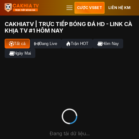
CƯỢC VSBET
LIÊN HỆ KM
CAKHIATV | TRỰC TIẾP BÓNG ĐÁ HD - LINK CÀ
KHỊA TV #1 HÔM NAY
Tất cả
Đang Live
Trận HOT
Hôm Nay
Ngày Mai
Đang tải dữ liệu...